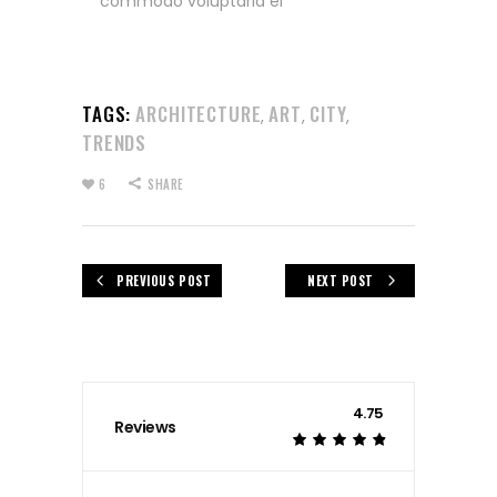
commodo voluptaria ei
TAGS:
ARCHITECTURE
ART
CITY
,
,
,
TRENDS
6
SHARE
PREVIOUS POST
NEXT POST
4.75
Reviews