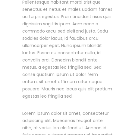
Pellentesque habitant morbi tristique
senectus et netus et males uadam fames
ac turpis egestas. Proin tincidunt risus quis
dignissim sagittis ipum. Aem nean a
commodo arcu, sed eleifend justo. Sedu
sodales dolor lacus, id faucibus arcu
ullamcorper eget. Nunc ipsum blandit
luctus. Fusce eu consectetur nulla, id
convallis orci. Donecim blandit ante
metus, a egestas leo fringilla sed. Sed
conse quatium ipsum ut dolor ferm
entum, sit amet effimum citur neque
posuere. Mauris nec lacus quis elit pretium
egestas leo fringilla sed.
Lorem ipsum dolor sit amet, consectetur
adipiscing elit. Maecenas feugiat ante
nibh, at varius leo eleifend ut. Aenean id
felis ornare, euismod magna vel, imperdiet