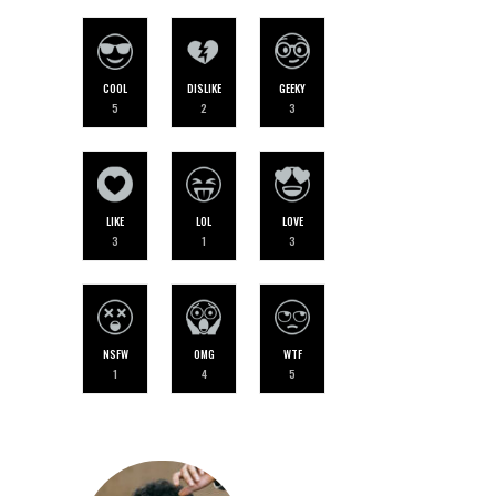
COOL
DISLIKE
GEEKY
5
2
3
LIKE
LOL
LOVE
3
1
3
NSFW
OMG
WTF
1
4
5