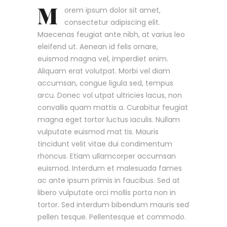
M
orem ipsum dolor sit amet,
consectetur adipiscing elit.
Maecenas feugiat ante nibh, at varius leo
eleifend ut. Aenean id felis ornare,
euismod magna vel, imperdiet enim.
Aliquam erat volutpat. Morbi vel diam
accumsan, congue ligula sed, tempus
arcu. Donec vol utpat ultricies lacus, non
convallis quam mattis a. Curabitur feugiat
magna eget tortor luctus iaculis. Nullam
vulputate euismod mat tis. Mauris
tincidunt velit vitae dui condimentum
rhoncus. Etiam ullamcorper accumsan
euismod. Interdum et malesuada fames
ac ante ipsum primis in faucibus. Sed at
libero vulputate orci mollis porta non in
tortor. Sed interdum bibendum mauris sed
pellen tesque. Pellentesque et commodo.