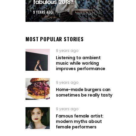
fabulous 2018?
9 YEARS AGO
MOST POPULAR STORIES
9 years ago
Listening to ambient
music while working
improves performance
9 years ago
Home-made burgers can
sometimes be really tasty
9 years ago
Famous female artist:
modern myths about
female performers