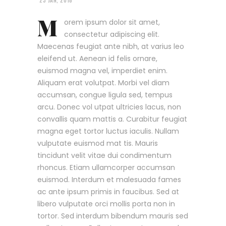
23 JAN, 2018
M
orem ipsum dolor sit amet,
consectetur adipiscing elit.
Maecenas feugiat ante nibh, at varius leo
eleifend ut. Aenean id felis ornare,
euismod magna vel, imperdiet enim.
Aliquam erat volutpat. Morbi vel diam
accumsan, congue ligula sed, tempus
arcu. Donec vol utpat ultricies lacus, non
convallis quam mattis a. Curabitur feugiat
magna eget tortor luctus iaculis. Nullam
vulputate euismod mat tis. Mauris
tincidunt velit vitae dui condimentum
rhoncus. Etiam ullamcorper accumsan
euismod. Interdum et malesuada fames
ac ante ipsum primis in faucibus. Sed at
libero vulputate orci mollis porta non in
tortor. Sed interdum bibendum mauris sed