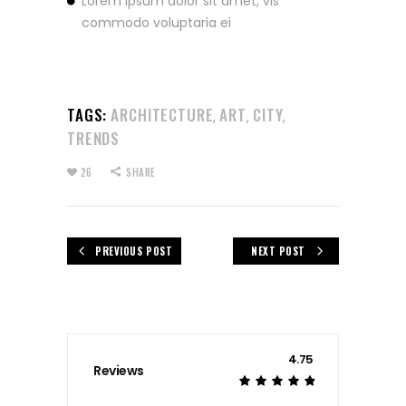
Lorem ipsum dolor sit amet, vis
commodo voluptaria ei
TAGS:
ARCHITECTURE
ART
CITY
,
,
,
TRENDS
26
SHARE
PREVIOUS POST
NEXT POST
4.75
Reviews