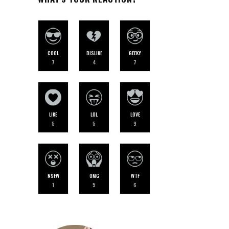
COOL
DISLIKE
GEEKY
7
4
7
LIKE
LOL
LOVE
5
5
9
NSFW
OMG
WTF
1
5
6