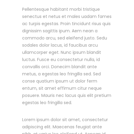
Pellentesque habitant morbi tristique
senectus et netus et males uadam fames
ac turpis egestas. Proin tincidunt risus quis
dignissim sagittis ipum. Aem nean a
commodo arcu, sed eleifend justo. Sedu
sodales dolor lacus, id faucibus arcu
ullamcorper eget. Nunc ipsum blandit
luctus. Fusce eu consectetur nulla, id
convallis orci. Donecim blandit ante
metus, a egestas leo fringilla sed. Sed
conse quatium ipsum ut dolor ferm
entum, sit amet effimum citur neque
posuere. Mauris nec lacus quis elit pretium
egestas leo fringilla sed.
Lorem ipsum dolor sit amet, consectetur
adipiscing elit. Maecenas feugiat ante
nibh, at varius leo eleifend ut. Aenean id