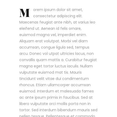
M
orem ipsum dolor sit amet,
consectetur adipiscing elit.
Maecenas feugiat ante nibh, at varius leo
eleifend ut. Aenean id felis ornare,
euismod magna vel, imperdiet enim.
Aliquam erat volutpat. Morbi vel diam
accumsan, congue ligula sed, tempus
arcu. Donec vol utpat ultricies lacus, non
convallis quam mattis a. Curabitur feugiat
magna eget tortor luctus iaculis. Nullam
vulputate euismod mat tis. Mauris
tincidunt velit vitae dui condimentum
rhoncus. Etiam ullamcorper accumsan
euismod. Interdum et malesuada fames
ac ante ipsum primis in faucibus. Sed at
libero vulputate orci mollis porta non in
tortor. Sed interdum bibendum mauris sed
pellen tesque. Pellentesque et commodo.