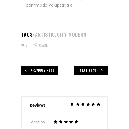
commodo voluptaria ei
TAGS:
ARTISTIC
CITY
MODERN
,
,
6
SHARE
PREVIOUS POST
NEXT POST
5
Reviews
Location