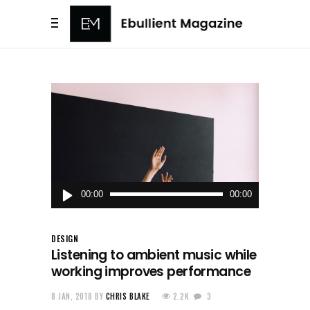
Audio
00:00
00:00
Player
DESIGN
Listening to ambient music while
working improves performance
8 JAN, 2018
BY
CHRIS BLAKE
2.2K
3