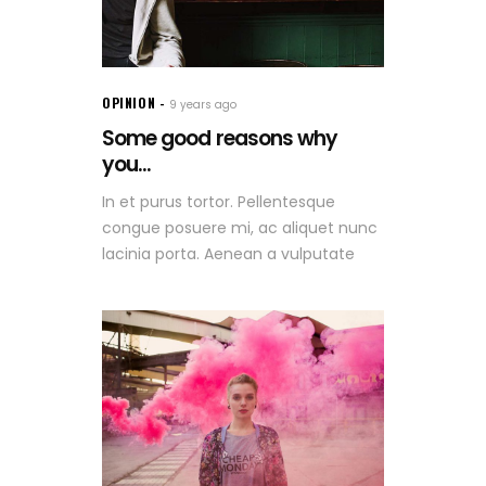
OPINION
9 years ago
Some good reasons why
you...
In et purus tortor. Pellentesque
congue posuere mi, ac aliquet nunc
lacinia porta. Aenean a vulputate