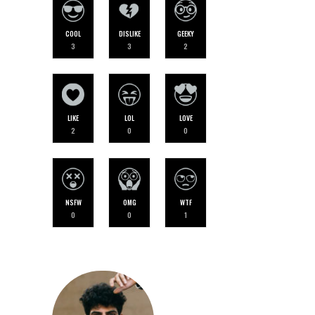
COOL
DISLIKE
GEEKY
3
3
2
LIKE
LOL
LOVE
2
0
0
NSFW
OMG
WTF
0
0
1