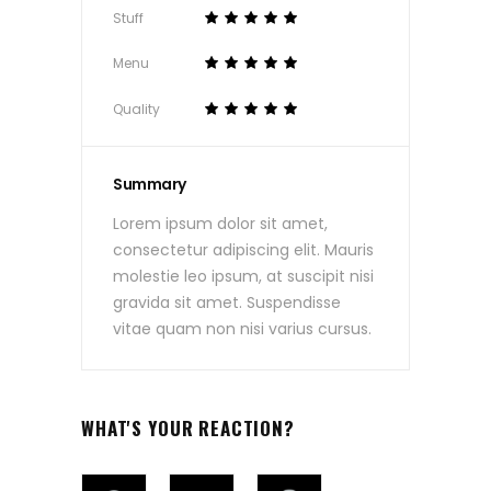
Stuff
Menu
Quality
Summary
Lorem ipsum dolor sit amet,
consectetur adipiscing elit. Mauris
molestie leo ipsum, at suscipit nisi
gravida sit amet. Suspendisse
vitae quam non nisi varius cursus.
WHAT'S YOUR REACTION?