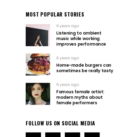
MOST POPULAR STORIES
9 years ago
Listening to ambient
music while working
improves performance
9 years ago
Home-made burgers can
sometimes be really tasty
9 years ago
Famous female artist:
modern myths about
female performers
FOLLOW US ON SOCIAL MEDIA