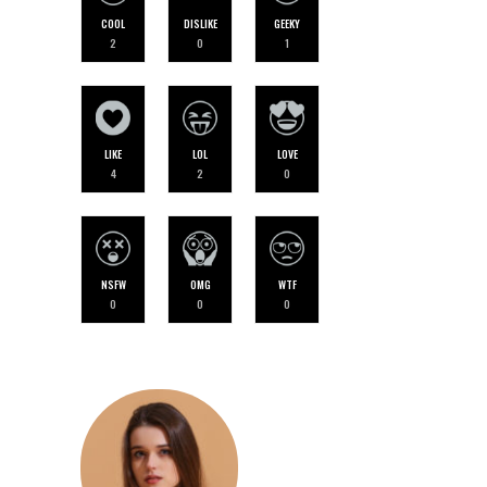
COOL
DISLIKE
GEEKY
2
0
1
LIKE
LOL
LOVE
4
2
0
NSFW
OMG
WTF
0
0
0