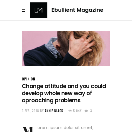
OPINION
Change attitude and you could
develop whole new way of
aproaching problems
3 FEB, 2018
BY
ANNIE BLACK
5.04K
3
M
orem ipsum dolor sit amet,