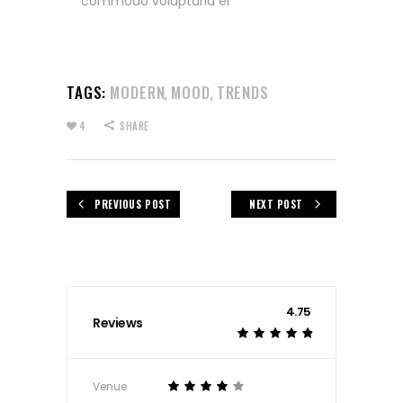
commodo voluptaria ei
TAGS:
MODERN
MOOD
TRENDS
,
,
4
SHARE
PREVIOUS POST
NEXT POST
4.75
Reviews
Venue