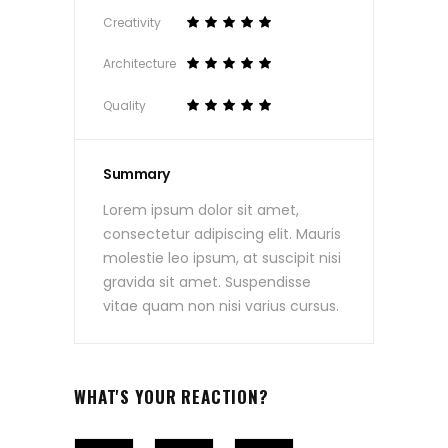
Creativity
Architecture
Quality
Summary
Lorem ipsum dolor sit amet,
consectetur adipiscing elit. Mauris
molestie leo ipsum, at suscipit nisi
gravida sit amet. Suspendisse
vitae quam non nisi varius cursus.
WHAT'S YOUR REACTION?