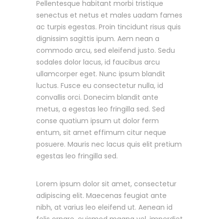
Pellentesque habitant morbi tristique
senectus et netus et males uadam fames
ac turpis egestas. Proin tincidunt risus quis
dignissim sagittis ipum. Aem nean a
commodo arcu, sed eleifend justo. Sedu
sodales dolor lacus, id faucibus arcu
ullamcorper eget. Nunc ipsum blandit
luctus. Fusce eu consectetur nulla, id
convallis orci. Donecim blandit ante
metus, a egestas leo fringilla sed. Sed
conse quatium ipsum ut dolor ferm
entum, sit amet effimum citur neque
posuere. Mauris nec lacus quis elit pretium
egestas leo fringilla sed.
Lorem ipsum dolor sit amet, consectetur
adipiscing elit. Maecenas feugiat ante
nibh, at varius leo eleifend ut. Aenean id
felis ornare, euismod magna vel, imperdiet