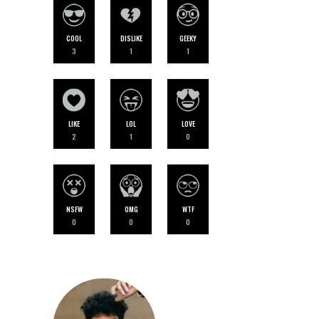
COOL
DISLIKE
GEEKY
3
1
1
LIKE
LOL
LOVE
2
1
0
NSFW
OMG
WTF
0
0
0