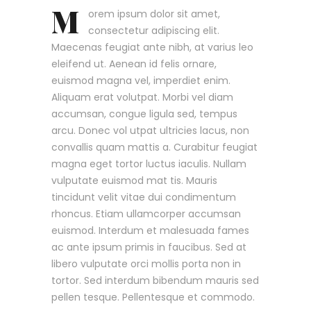
M
orem ipsum dolor sit amet,
consectetur adipiscing elit.
Maecenas feugiat ante nibh, at varius leo
eleifend ut. Aenean id felis ornare,
euismod magna vel, imperdiet enim.
Aliquam erat volutpat. Morbi vel diam
accumsan, congue ligula sed, tempus
arcu. Donec vol utpat ultricies lacus, non
convallis quam mattis a. Curabitur feugiat
magna eget tortor luctus iaculis. Nullam
vulputate euismod mat tis. Mauris
tincidunt velit vitae dui condimentum
rhoncus. Etiam ullamcorper accumsan
euismod. Interdum et malesuada fames
ac ante ipsum primis in faucibus. Sed at
libero vulputate orci mollis porta non in
tortor. Sed interdum bibendum mauris sed
pellen tesque. Pellentesque et commodo.