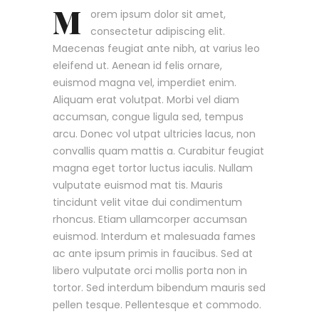
M
orem ipsum dolor sit amet,
consectetur adipiscing elit.
Maecenas feugiat ante nibh, at varius leo
eleifend ut. Aenean id felis ornare,
euismod magna vel, imperdiet enim.
Aliquam erat volutpat. Morbi vel diam
accumsan, congue ligula sed, tempus
arcu. Donec vol utpat ultricies lacus, non
convallis quam mattis a. Curabitur feugiat
magna eget tortor luctus iaculis. Nullam
vulputate euismod mat tis. Mauris
tincidunt velit vitae dui condimentum
rhoncus. Etiam ullamcorper accumsan
euismod. Interdum et malesuada fames
ac ante ipsum primis in faucibus. Sed at
libero vulputate orci mollis porta non in
tortor. Sed interdum bibendum mauris sed
pellen tesque. Pellentesque et commodo.