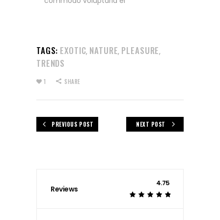
commodo voluptaria ei
TAGS:
EXOTIC
NATURE
PLEASURE
,
,
,
TRENDS
1
SHARE
PREVIOUS POST
NEXT POST
4.75
Reviews