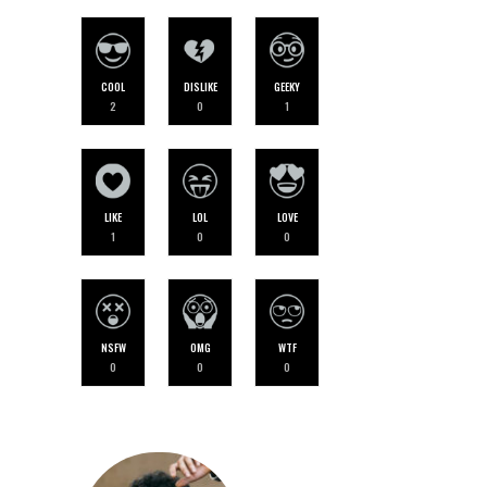
COOL
DISLIKE
GEEKY
2
0
1
LIKE
LOL
LOVE
1
0
0
NSFW
OMG
WTF
0
0
0