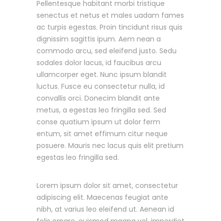
Pellentesque habitant morbi tristique
senectus et netus et males uadam fames
ac turpis egestas. Proin tincidunt risus quis
dignissim sagittis ipum. Aem nean a
commodo arcu, sed eleifend justo. Sedu
sodales dolor lacus, id faucibus arcu
ullamcorper eget. Nunc ipsum blandit
luctus. Fusce eu consectetur nulla, id
convallis orci. Donecim blandit ante
metus, a egestas leo fringilla sed. Sed
conse quatium ipsum ut dolor ferm
entum, sit amet effimum citur neque
posuere. Mauris nec lacus quis elit pretium
egestas leo fringilla sed.
Lorem ipsum dolor sit amet, consectetur
adipiscing elit. Maecenas feugiat ante
nibh, at varius leo eleifend ut. Aenean id
felis ornare, euismod magna vel, imperdiet