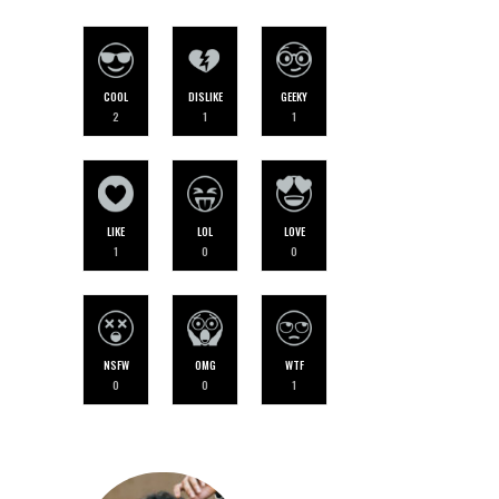
COOL
DISLIKE
GEEKY
2
1
1
LIKE
LOL
LOVE
1
0
0
NSFW
OMG
WTF
0
0
1