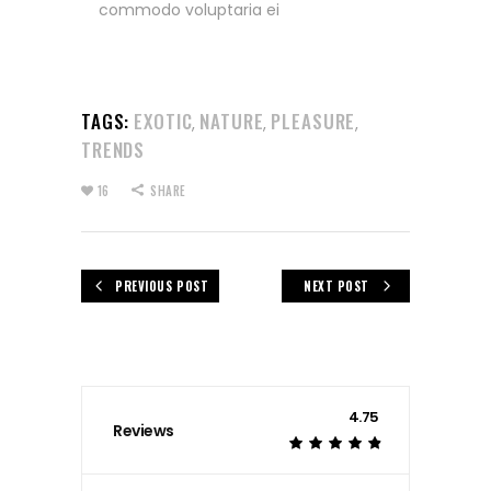
commodo voluptaria ei
TAGS:
EXOTIC
NATURE
PLEASURE
,
,
,
TRENDS
16
SHARE
PREVIOUS POST
NEXT POST
4.75
Reviews