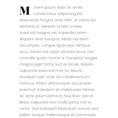
M
orem ipsum dolor sit amet,
consectetur adipiscing elit.
Maecenas feugiat ante nibh, at varius leo
eleifend ut. Aenean id felis ornare,
euismod magna vel, imperdiet enim.
Aliquam erat volutpat. Morbi vel diam
accumsan, congue ligula sed, tempus
arcu. Donec vol utpat ultricies lacus, non
convallis quam mattis a. Curabitur feugiat
magna eget tortor luctus iaculis. Nullam
vulputate euismod mat tis. Mauris
tincidunt velit vitae dui condimentum
rhoncus. Etiam ullamcorper accumsan
euismod. Interdum et malesuada fames
ac ante ipsum primis in faucibus. Sed at
libero vulputate orci mollis porta non in
tortor. Sed interdum bibendum mauris sed
pellen tesque. Pellentesque et commodo.