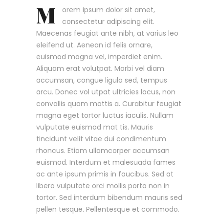
M
orem ipsum dolor sit amet,
consectetur adipiscing elit.
Maecenas feugiat ante nibh, at varius leo
eleifend ut. Aenean id felis ornare,
euismod magna vel, imperdiet enim.
Aliquam erat volutpat. Morbi vel diam
accumsan, congue ligula sed, tempus
arcu. Donec vol utpat ultricies lacus, non
convallis quam mattis a. Curabitur feugiat
magna eget tortor luctus iaculis. Nullam
vulputate euismod mat tis. Mauris
tincidunt velit vitae dui condimentum
rhoncus. Etiam ullamcorper accumsan
euismod. Interdum et malesuada fames
ac ante ipsum primis in faucibus. Sed at
libero vulputate orci mollis porta non in
tortor. Sed interdum bibendum mauris sed
pellen tesque. Pellentesque et commodo.