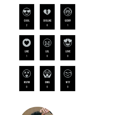
COOL
DISLIKE
GEEKY
2
0
1
LIKE
LOL
LOVE
1
0
0
NSFW
OMG
WTF
0
0
0