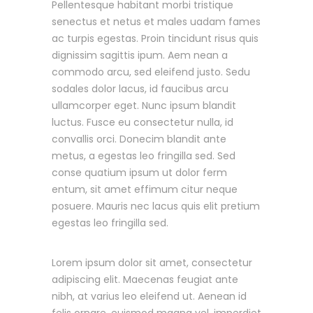
Pellentesque habitant morbi tristique
senectus et netus et males uadam fames
ac turpis egestas. Proin tincidunt risus quis
dignissim sagittis ipum. Aem nean a
commodo arcu, sed eleifend justo. Sedu
sodales dolor lacus, id faucibus arcu
ullamcorper eget. Nunc ipsum blandit
luctus. Fusce eu consectetur nulla, id
convallis orci. Donecim blandit ante
metus, a egestas leo fringilla sed. Sed
conse quatium ipsum ut dolor ferm
entum, sit amet effimum citur neque
posuere. Mauris nec lacus quis elit pretium
egestas leo fringilla sed.
Lorem ipsum dolor sit amet, consectetur
adipiscing elit. Maecenas feugiat ante
nibh, at varius leo eleifend ut. Aenean id
felis ornare, euismod magna vel, imperdiet