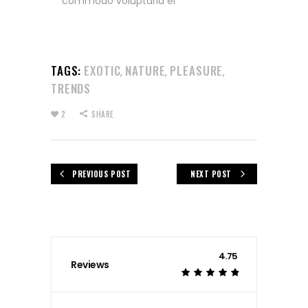
commodo voluptaria ei
TAGS:
EXOTIC
NATURE
PLEASURE
,
,
,
TRENDS
2
SHARE
PREVIOUS POST
NEXT POST
4.75
Reviews