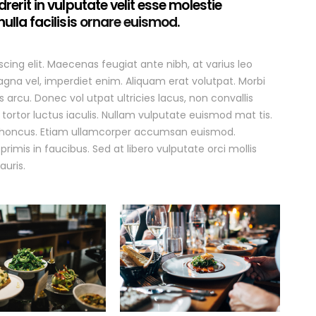
rerit in vulputate velit esse molestie
ulla facilisis
ornare euismod.
cing elit. Maecenas feugiat ante nibh, at varius leo
agna vel, imperdiet enim. Aliquam erat volutpat. Morbi
rcu. Donec vol utpat ultricies lacus, non convallis
ortor luctus iaculis. Nullam vulputate euismod mat tis.
m rhoncus. Etiam ullamcorper accumsan euismod.
mis in faucibus. Sed at libero vulputate orci mollis
uris.