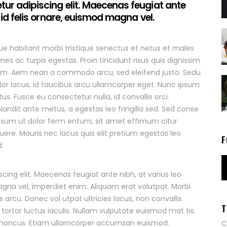
tur adipiscing elit. Maecenas feugiat ante
n id felis ornare, euismod magna vel.
ue habitant morbi tristique senectus et netus et males
s ac turpis egestas. Proin tincidunt risus quis dignissim
pum. Aem nean a commodo arcu, sed eleifend justo. Sedu
lor lacus, id faucibus arcu ullamcorper eget. Nunc ipsum
tus. Fusce eu consectetur nulla, id convallis orci.
andit ante metus, a egestas leo fringilla sed. Sed conse
sum ut dolor ferm entum, sit amet effimum citur
ere. Mauris nec lacus quis elit pretium egestas leo
F
d.
cing elit. Maecenas feugiat ante nibh, at varius leo
agna vel, imperdiet enim. Aliquam erat volutpat. Morbi
rcu. Donec vol utpat ultricies lacus, non convallis
T
ortor luctus iaculis. Nullam vulputate euismod mat tis.
m rhoncus. Etiam ullamcorper accumsan euismod.
C