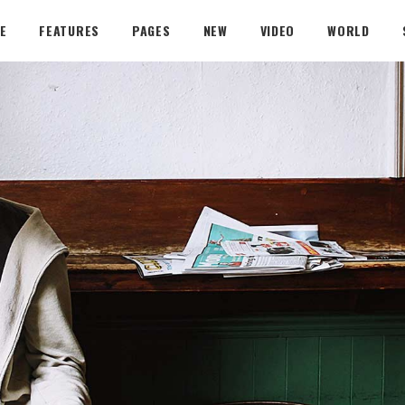
E
FEATURES
PAGES
NEW
VIDEO
WORLD
OUT
BLOCK 1
INFO LEFT
L 1
BLOCK 2
INFO ON FEATUR
L 2
BLOCK 3
IMAGE FULL WID
OUT
BLOCK 1
INFO LEFT
L 3
VIDEO BLOCK
IMAGE ABOVE S
L 1
BLOCK 2
INFO ON FEATUR
WITHOUT SIDEB
L 2
BLOCK 3
IMAGE FULL WID
1
LINK POST
L 3
VIDEO BLOCK
IMAGE ABOVE S
2
QUOTE POST
WITHOUT SIDEB
3
GALLERY POST
1
LINK POST
VIDEO POST
2
QUOTE POST
AUDIO POST
3
GALLERY POST
VIDEO POST
AUDIO POST