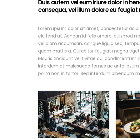
Duis autem vel eum iriure dolor in hend
consequa, vel illum dolore eu feugiat n
Lorem ipsum dolor sit amet, consectetur adipis
eleifend ut. Aenean id felis ornare, euismod m
vel diam accumsan, congue ligula sed, tempus a
quam mattis a. Curabitur feugiat magna eget t
Mauris tincidunt velit vitae dui condimentu
Interdum et malesuada fames ac ante ipsum pri
porta non in tortor. Sed interdum bibendum ma