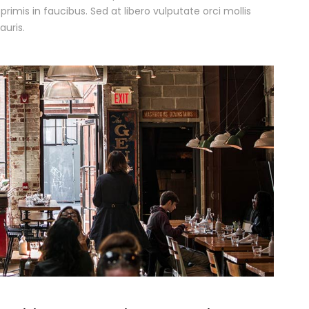
mis in faucibus. Sed at libero vulputate orci mollis
uris.