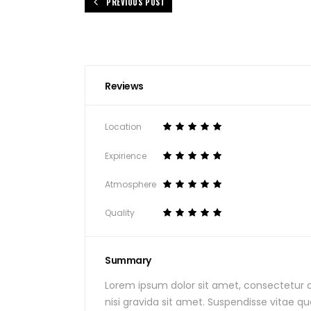
PREVIOUS POST
Reviews
Location
Expirience
Atmosphere
Quality
Summary
Lorem ipsum dolor sit amet, consectetur adi
nisi gravida sit amet. Suspendisse vitae qu