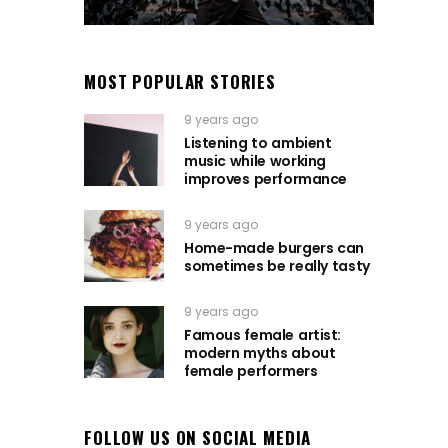
MOST POPULAR STORIES
9 years ago
Listening to ambient
music while working
improves performance
9 years ago
Home-made burgers can
sometimes be really tasty
9 years ago
Famous female artist:
modern myths about
female performers
FOLLOW US ON SOCIAL MEDIA