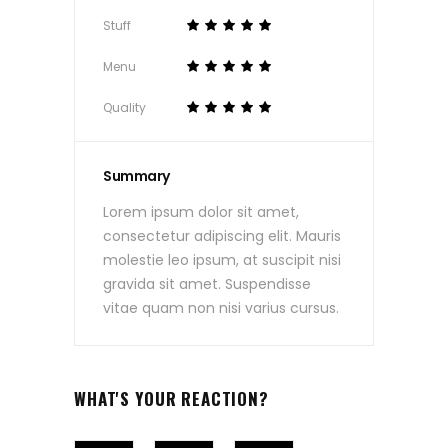
Stuff
Menu
Quality
Summary
Lorem ipsum dolor sit amet,
consectetur adipiscing elit. Mauris
molestie leo ipsum, at suscipit nisi
gravida sit amet. Suspendisse
vitae quam non nisi varius cursus.
WHAT'S YOUR REACTION?