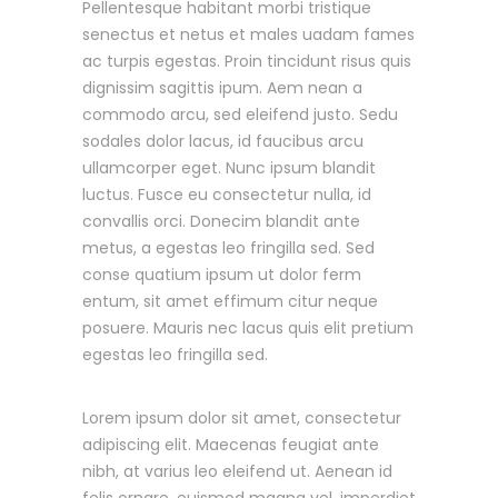
Pellentesque habitant morbi tristique
senectus et netus et males uadam fames
ac turpis egestas. Proin tincidunt risus quis
dignissim sagittis ipum. Aem nean a
commodo arcu, sed eleifend justo. Sedu
sodales dolor lacus, id faucibus arcu
ullamcorper eget. Nunc ipsum blandit
luctus. Fusce eu consectetur nulla, id
convallis orci. Donecim blandit ante
metus, a egestas leo fringilla sed. Sed
conse quatium ipsum ut dolor ferm
entum, sit amet effimum citur neque
posuere. Mauris nec lacus quis elit pretium
egestas leo fringilla sed.
Lorem ipsum dolor sit amet, consectetur
adipiscing elit. Maecenas feugiat ante
nibh, at varius leo eleifend ut. Aenean id
felis ornare, euismod magna vel, imperdiet