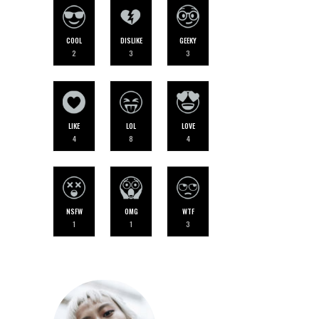
COOL
DISLIKE
GEEKY
2
3
3
LIKE
LOL
LOVE
4
8
4
NSFW
OMG
WTF
1
1
3