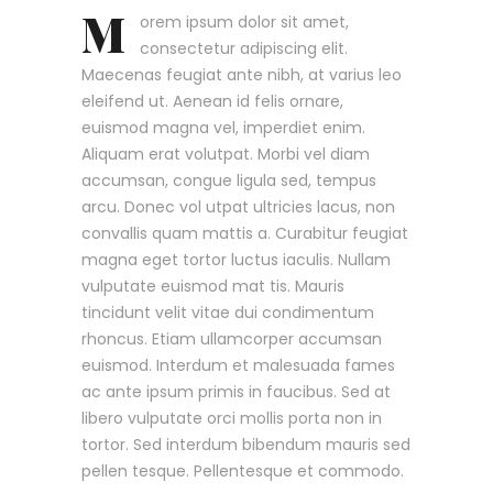
M
orem ipsum dolor sit amet,
consectetur adipiscing elit.
Maecenas feugiat ante nibh, at varius leo
eleifend ut. Aenean id felis ornare,
euismod magna vel, imperdiet enim.
Aliquam erat volutpat. Morbi vel diam
accumsan, congue ligula sed, tempus
arcu. Donec vol utpat ultricies lacus, non
convallis quam mattis a. Curabitur feugiat
magna eget tortor luctus iaculis. Nullam
vulputate euismod mat tis. Mauris
tincidunt velit vitae dui condimentum
rhoncus. Etiam ullamcorper accumsan
euismod. Interdum et malesuada fames
ac ante ipsum primis in faucibus. Sed at
libero vulputate orci mollis porta non in
tortor. Sed interdum bibendum mauris sed
pellen tesque. Pellentesque et commodo.