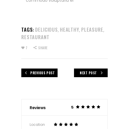
commodo voluptaria ei
TAGS:
DELICIOUS
HEALTHY
PLEASURE
,
,
,
RESTAURANT
7
SHARE
PREVIOUS POST
NEXT POST
5
Reviews
Location