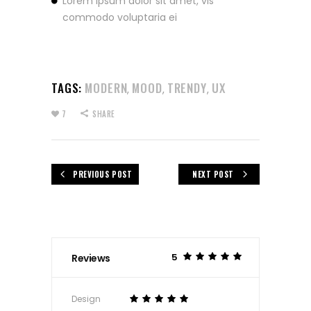
Lorem ipsum dolor sit amet, vis
commodo voluptaria ei
TAGS:
MODERN
MOOD
TRENDY
UX
,
,
,
7
SHARE
PREVIOUS POST
NEXT POST
5
Reviews
Design