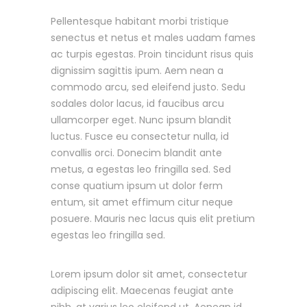
Pellentesque habitant morbi tristique
senectus et netus et males uadam fames
ac turpis egestas. Proin tincidunt risus quis
dignissim sagittis ipum. Aem nean a
commodo arcu, sed eleifend justo. Sedu
sodales dolor lacus, id faucibus arcu
ullamcorper eget. Nunc ipsum blandit
luctus. Fusce eu consectetur nulla, id
convallis orci. Donecim blandit ante
metus, a egestas leo fringilla sed. Sed
conse quatium ipsum ut dolor ferm
entum, sit amet effimum citur neque
posuere. Mauris nec lacus quis elit pretium
egestas leo fringilla sed.
Lorem ipsum dolor sit amet, consectetur
adipiscing elit. Maecenas feugiat ante
nibh, at varius leo eleifend ut. Aenean id