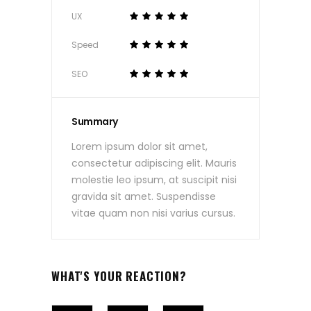
UX
Speed
SEO
Summary
Lorem ipsum dolor sit amet,
consectetur adipiscing elit. Mauris
molestie leo ipsum, at suscipit nisi
gravida sit amet. Suspendisse
vitae quam non nisi varius cursus.
WHAT'S YOUR REACTION?