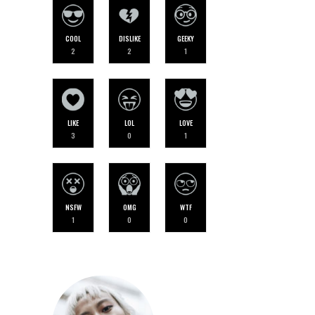
COOL
DISLIKE
GEEKY
2
2
1
LIKE
LOL
LOVE
3
0
1
NSFW
OMG
WTF
1
0
0