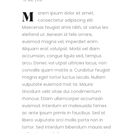
10 JAN, 2018
M
orem ipsum dolor sit amet,
consectetur adipiscing elit.
Maecenas feugiat ante nibh, at varius leo
eleifend ut. Aenean id felis ornare,
euismod magna vel, imperdiet enim.
Aliquam erat volutpat. Morbi vel diam
accumsan, congue ligula sed, tempus
arcu. Donec vol utpat ultricies lacus, non
convallis quam mattis a. Curabitur feugiat
magna eget tortor luctus iaculis. Nullam
vulputate euismod mat tis. Mauris
tincidunt velit vitae dui condimentum
rhoncus. Etiam ullamcorper accumsan
euismod. Interdum et malesuada fames
ac ante ipsum primis in faucibus. Sed at
libero vulputate orci mollis porta non in
tortor. Sed interdum bibendum mauris sed